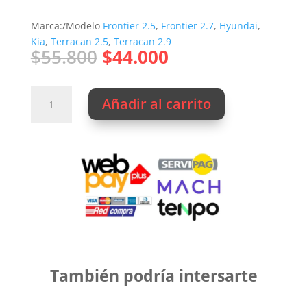
Marca:/Modelo
Frontier 2.5
,
Frontier 2.7
,
Hyundai
,
Kia
,
Terracan 2.5
,
Terracan 2.9
El
El
$
55.800
$
44.000
precio
precio
original
actual
CENTRIFUGO
era:
es:
Añadir al carrito
TERRACAN
$55.800.
$44.000.
-
GALLOPER
II
2000
a
2005
WURTEX
Chino
cantidad
También podría intersarte