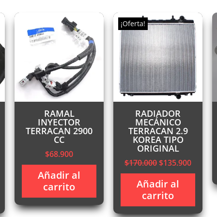
¡Oferta!
RAMAL
RADIADOR
INYECTOR
MECÁNICO
TERRACAN 2900
TERRACAN 2.9
CC
KOREA TIPO
ORIGINAL
$
68.900
El
El
$
170.000
$
135.900
ecio
precio
precio
Añadir al
Añadir al
ual
original
actual
carrito
carrito
era:
es:
9.980.
$170.000.
$135.9