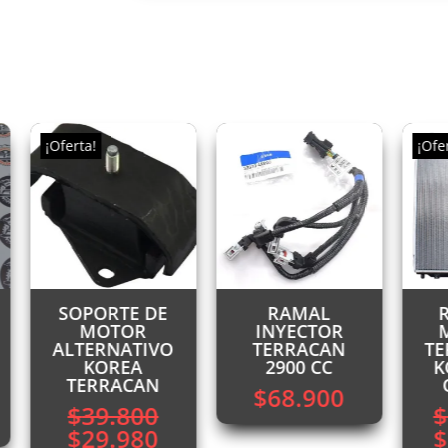
¡Oferta!
¡Ofe
SOPORTE DE
RAMAL
MOTOR
INYECTOR
ALTERNATIVO
TERRACAN
TE
KOREA
2900 CC
K
TERRACAN
$
68.900
$
39.800
$
El
El
E
$
29.980
$
recio