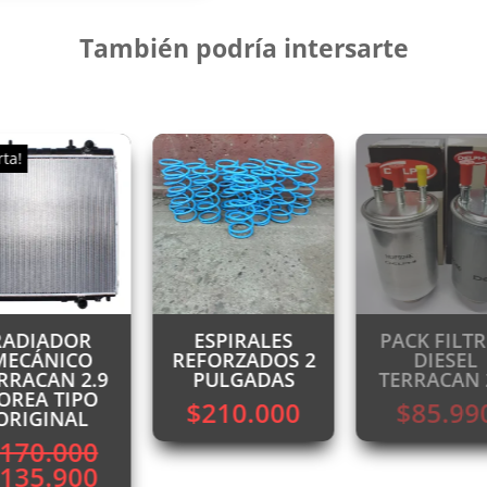
También podría intersarte
rta!
RADIADOR
ESPIRALES
PACK FILT
MECÁNICO
REFORZADOS 2
DIESEL
RRACAN 2.9
PULGADAS
TERRACAN 
OREA TIPO
$
210.000
$
85.99
ORIGINAL
170.000
l
El
135.900