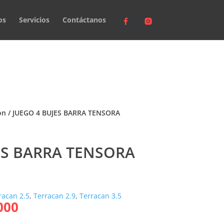
os
Servicios
Contáctanos
on
/ JUEGO 4 BUJES BARRA TENSORA
ES BARRA TENSORA
racan 2.5
,
Terracan 2.9
,
Terracan 3.5
El
000
o
precio