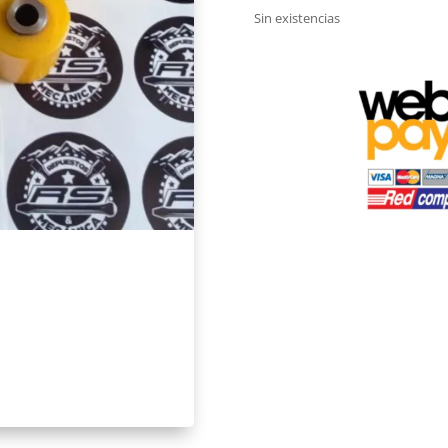
origin
Sin existencias
era:
$150.