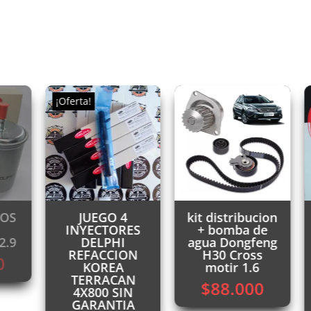
¡Oferta!
ROS
JUEGO 4
kit distribucion
INYECTORES
+ bomba de
2.9
DELPHI
agua Dongfeng
REFACCION
H30 Cross
0
KOREA
motir 1.6
TERRACAN
$
88.000
4X800 SIN
GARANTIA