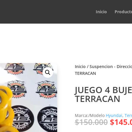
Inicio
Product
Inicio
/
Suspencion - Direcci
TERRACAN
JUEGO 4 BUJ
TERRACAN
Marca:/Modelo
Hyundai
,
Ter
El
$
150.000
$
145.
preci