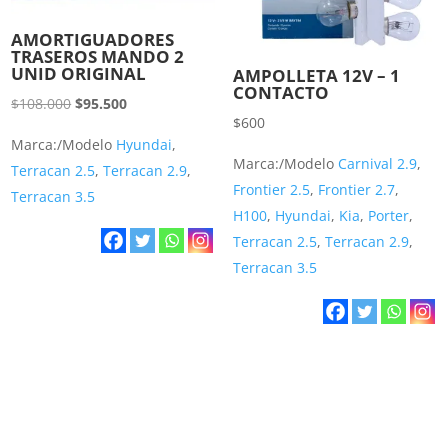
AMORTIGUADORES
TRASEROS MANDO 2
UNID ORIGINAL
AMPOLLETA 12V – 1
CONTACTO
El
El
$
108.000
$
95.500
$
600
precio
precio
Marca:/Modelo
Hyundai
,
original
actual
Marca:/Modelo
Carnival 2.9
,
Terracan 2.5
,
Terracan 2.9
,
era:
es:
Frontier 2.5
,
Frontier 2.7
,
Terracan 3.5
$108.000.
$95.500.
H100
,
Hyundai
,
Kia
,
Porter
,
Terracan 2.5
,
Terracan 2.9
,
Terracan 3.5