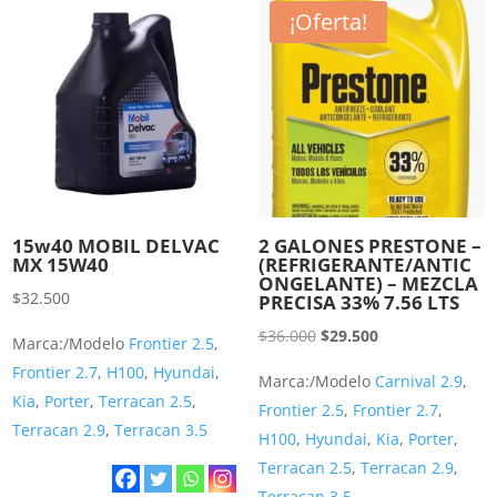
¡Oferta!
15w40 MOBIL DELVAC
2 GALONES PRESTONE –
MX 15W40
(REFRIGERANTE/ANTIC
ONGELANTE) – MEZCLA
$
32.500
PRECISA 33% 7.56 LTS
El
El
$
36.000
$
29.500
Marca:/Modelo
Frontier 2.5
,
precio
precio
Frontier 2.7
,
H100
,
Hyundai
,
Marca:/Modelo
Carnival 2.9
,
original
actual
Kia
,
Porter
,
Terracan 2.5
,
Frontier 2.5
,
Frontier 2.7
,
era:
es:
Terracan 2.9
,
Terracan 3.5
H100
,
Hyundai
,
Kia
,
Porter
,
$36.000.
$29.500.
Terracan 2.5
,
Terracan 2.9
,
Terracan 3.5