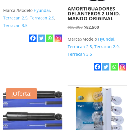
precio
precio
AMORTIGUADORES
Marca:/Modelo
Hyundai
,
DELANTEROS 2 UNID.
original
actual
Terracan 2.5
,
Terracan 2.9
,
MANDO ORIGINAL
era:
es:
Terracan 3.5
El
El
$
98.000
$
82.500
$56.980.
$52.000.
precio
precio
Marca:/Modelo
Hyundai
,
original
actual
Terracan 2.5
,
Terracan 2.9
,
era:
es:
Terracan 3.5
$98.000.
$82.500.
¡Oferta!