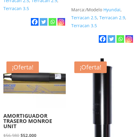
Terracan 2.5
,
Terracan 2.9
,
era:
es:
precio
precio
Terracan 3.5
Marca:/Modelo
Hyundai
,
$59.000.
$48.500.
original
actual
Terracan 2.5
,
Terracan 2.9
,
era:
es:
Terracan 3.5
$58.300.
$49.500.
¡Oferta!
¡Oferta!
AMORTIGUADOR
TRASERO MONROE
UNIT
El
El
$
56.980
$
52.000