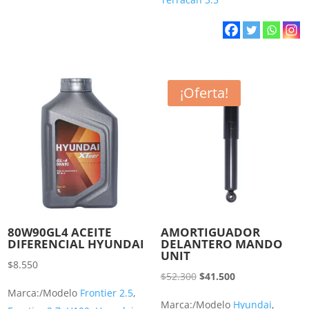
¡Oferta!
80W90GL4 ACEITE
AMORTIGUADOR
DIFERENCIAL HYUNDAI
DELANTERO MANDO
UNIT
$
8.550
El
El
$
52.300
$
41.500
Marca:/Modelo
Frontier 2.5
,
precio
precio
Marca:/Modelo
Hyundai
,