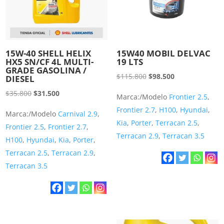
15W-40 SHELL HELIX
15W40 MOBIL DELVAC
HX5 SN/CF 4L MULTI-
19 LTS
GRADE GASOLINA /
El
El
$
115.800
$
98.500
DIESEL
precio
precio
El
El
$
35.800
$
31.500
Marca:/Modelo
Frontier 2.5
,
original
actual
precio
precio
Frontier 2.7
,
H100
,
Hyundai
,
Marca:/Modelo
Carnival 2.9
,
era:
es:
original
actual
Kia
,
Porter
,
Terracan 2.5
,
Frontier 2.5
,
Frontier 2.7
,
$115.800.
$98.500.
era:
es:
Terracan 2.9
,
Terracan 3.5
H100
,
Hyundai
,
Kia
,
Porter
,
$35.800.
$31.500.
Terracan 2.5
,
Terracan 2.9
,
Terracan 3.5