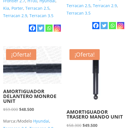
Frontier 2.7
,
H100
,
Hyundai
,
original
actual
Terracan 2.5
,
Terracan 2.9
,
Kia
,
Porter
,
Terracan 2.5
,
era:
es:
Terracan 3.5
Terracan 2.9
,
Terracan 3.5
$52.300.
$41.500.
¡Oferta!
¡Oferta!
AMORTIGUADOR
DELANTERO MONROE
UNIT
El
El
$
59.000
$
48.500
AMORTIGUADOR
TRASERO MANDO UNIT
precio
precio
Marca:/Modelo
Hyundai
,
original
actual
El
El
$
58.300
$
49.500