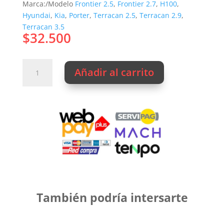
Marca:/Modelo
Frontier 2.5
,
Frontier 2.7
,
H100
,
Hyundai
,
Kia
,
Porter
,
Terracan 2.5
,
Terracan 2.9
,
Terracan 3.5
$
32.500
15w40
Añadir al carrito
MOBIL
DELVAC
MX
15W40
cantidad
También podría intersarte