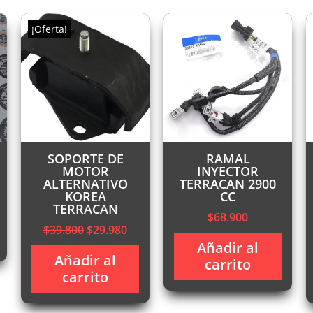
¡Oferta!
SOPORTE DE
RAMAL
MOTOR
INYECTOR
ALTERNATIVO
TERRACAN 2900
KOREA
CC
TERRACAN
$
68.900
recio
El
El
$
39.800
$
29.980
ctual
precio
precio
Añadir al
:
Añadir al
original
actual
carrito
145.000.
carrito
era:
es:
$39.800.
$29.980.