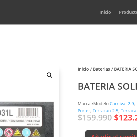
Inicio
Product
Inicio
/
Baterias
/ BATERIA S
BATERIA SOL
Marca:/Modelo
Carnival 2.9
,
Porter
,
Terracan 2.5
,
Terraca
El
$
159.990
$
123.
preci
origin
Añadir al carrit