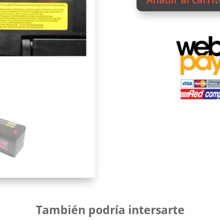
era:
BATERIA
$159.
SOLITE
105D31L
cantidad
También podría intersarte