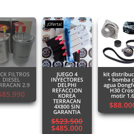
¡Oferta!
CK FILTROS
JUEGO 4
kit distribu
DIESEL
INYECTORES
+ bomba 
RRACAN 2.9
DELPHI
agua Dongf
REFACCION
H30 Cros
$
85.990
KOREA
motir 1.
TERRACAN
$
88.00
4X800 SIN
GARANTIA
$
523.500
El
El
$
485.000