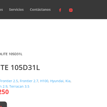
os
Servicios
Contáctanos
OLITE 105D31L
ITE 105D31L
Frontier 2.5
,
Frontier 2.7
,
H100
,
Hyundai
,
Kia
,
n 2.9
,
Terracan 3.5
El
250
o
precio
al
actual
o