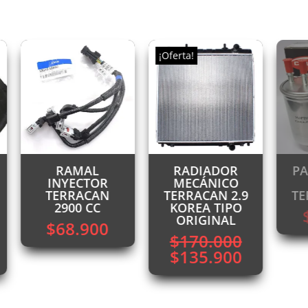
¡Oferta!
RAMAL
RADIADOR
PA
INYECTOR
MECÁNICO
TERRACAN
TERRACAN 2.9
TE
2900 CC
KOREA TIPO
ORIGINAL
$
68.900
$
170.000
El
El
$
135.900
ecio
precio
precio
tual
original
actual
:
era:
es: