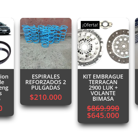
¡Oferta!
cion
ESPIRALES
KIT EMBRAGUE
de
REFORZADOS 2
TERRACAN
eng
PULGADAS
2900 LUK +
s
VOLANTE
$
210.000
6
BIMASA
0
$
869.990
El
El
$
645.000
precio
preci
original
actua
era:
es: