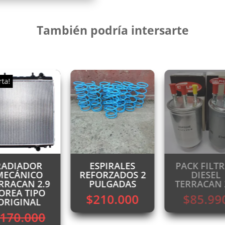
También podría intersarte
rta!
RADIADOR
ESPIRALES
PACK FILT
MECÁNICO
REFORZADOS 2
DIESEL
RRACAN 2.9
PULGADAS
TERRACAN 
OREA TIPO
$
210.000
$
85.99
ORIGINAL
170.000