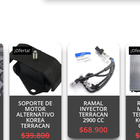
¡Oferta!
¡Ofe
SOPORTE DE
RAMAL
MOTOR
INYECTOR
ALTERNATIVO
TERRACAN
TE
KOREA
2900 CC
K
TERRACAN
$
68.900
$
39.800
$