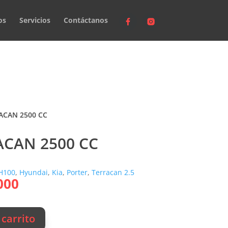
os
Servicios
Contáctanos
ACAN 2500 CC
CAN 2500 CC
H100
,
Hyundai
,
Kia
,
Porter
,
Terracan 2.5
El
000
o
precio
al
actual
es:
 carrito