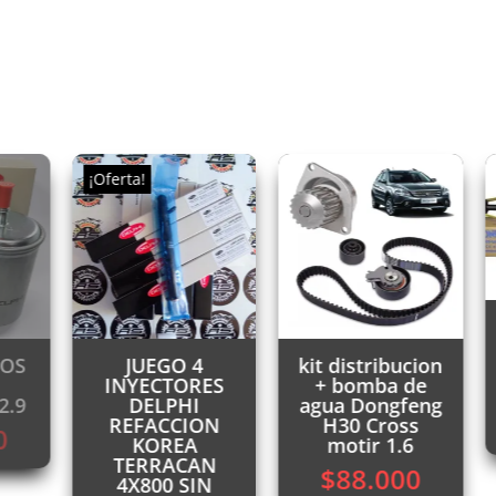
¡Oferta!
ROS
JUEGO 4
kit distribucion
INYECTORES
+ bomba de
2.9
DELPHI
agua Dongfeng
REFACCION
H30 Cross
0
KOREA
motir 1.6
TERRACAN
$
88.000
4X800 SIN