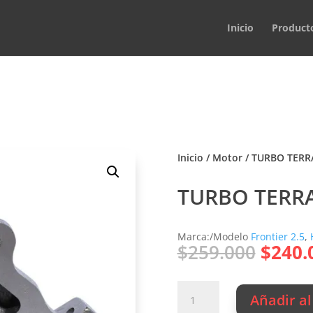
Inicio
Product
Inicio
/
Motor
/ TURBO TERR
TURBO TERRA
Marca:/Modelo
Frontier 2.5
,
El
$
259.000
$
240.
preci
origin
TURBO
era:
Añadir al
TERRACAN