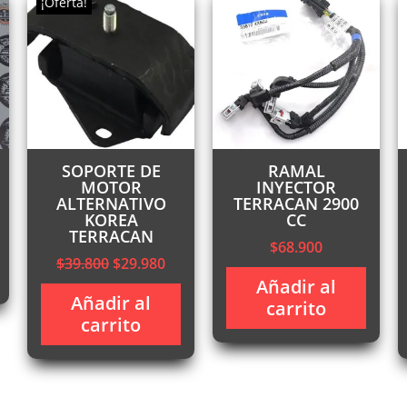
¡Oferta!
SOPORTE DE
RAMAL
MOTOR
INYECTOR
ALTERNATIVO
TERRACAN 2900
KOREA
CC
TERRACAN
$
68.900
recio
El
El
$
39.800
$
29.980
ctual
precio
precio
Añadir al
:
Añadir al
original
actual
carrito
145.000.
carrito
era:
es:
$39.800.
$29.980.