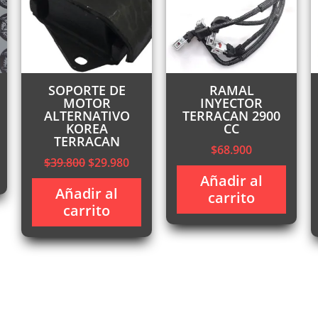
SOPORTE DE
RAMAL
MOTOR
INYECTOR
ALTERNATIVO
TERRACAN 2900
KOREA
CC
TERRACAN
$
68.900
recio
El
El
$
39.800
$
29.980
ctual
precio
precio
Añadir al
:
Añadir al
original
actual
carrito
145.000.
carrito
era:
es:
$39.800.
$29.980.