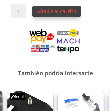
hasta
$12.950
RODAMIENTO
Añadir al carrito
TENSOR
D4BH
cantidad
También podría intersarte
¡Oferta!