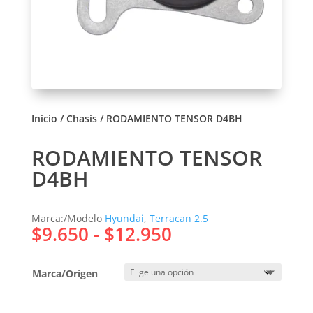
Inicio
/
Chasis
/ RODAMIENTO TENSOR D4BH
RODAMIENTO TENSOR
D4BH
Marca:/Modelo
Hyundai
,
Terracan 2.5
Rango
$
9.650
-
$
12.950
de
precios:
Marca/Origen
desde
$9.650