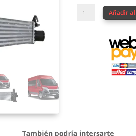
Radiador
Añadir al
Intercooler
Peugeot
Boxer
Puma
motor
2.2
año
2014-
2017
cantidad
También podría intersarte