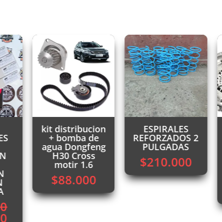
¡
kit distribucion
ESPIRALES
+ bomba de
REFORZADOS 2
agua Dongfeng
PULGADAS
H30 Cross
$
210.000
motir 1.6
$
88.000
El