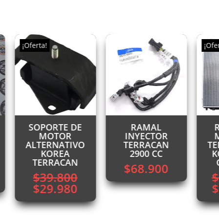
¡Oferta!
¡Oferta
SOPORTE DE
RAMAL
RA
MOTOR
INYECTOR
ME
ALTERNATIVO
TERRACAN
TERR
KOREA
2900 CC
KOR
TERRACAN
OR
$
68.900
$
39.800
$
1
El
El
El
$
29.980
$
1
cio
precio
precio
pr
ual
original
actual
ori