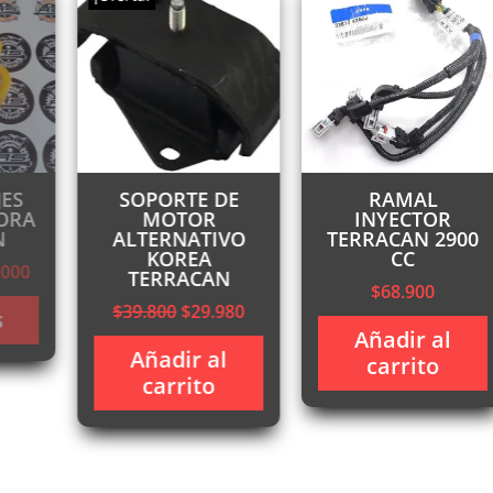
SOPORTE DE
RAMAL
A
MOTOR
INYECTOR
ALTERNATIVO
TERRACAN 2900
KOREA
CC
El
0
TERRACAN
$
68.900
precio
El
El
$
39.800
$
29.980
actual
precio
precio
Añadir al
es:
Añadir al
original
actual
carrito
.
$145.000.
carrito
era:
es:
$39.800.
$29.980.