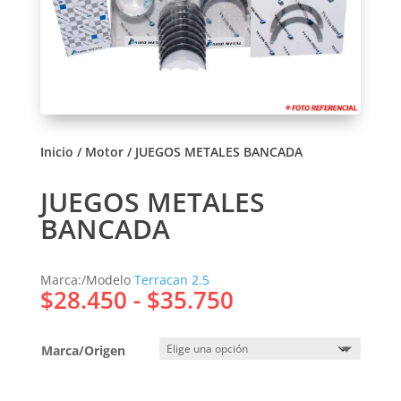
Inicio
/
Motor
/ JUEGOS METALES BANCADA
JUEGOS METALES
BANCADA
Marca:/Modelo
Terracan 2.5
Rango
$
28.450
-
$
35.750
de
precios:
Marca/Origen
desde
$28.450