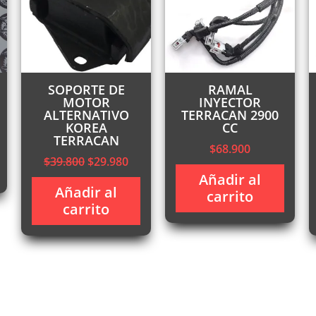
SOPORTE DE
RAMAL
MOTOR
INYECTOR
ALTERNATIVO
TERRACAN 2900
KOREA
CC
TERRACAN
$
68.900
recio
El
El
$
39.800
$
29.980
ctual
precio
precio
Añadir al
:
Añadir al
original
actual
carrito
145.000.
carrito
era:
es:
$39.800.
$29.980.