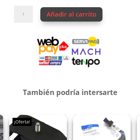
hasta
$35.750
JUEGOS
Añadir al carrito
METALES
BANCADA
cantidad
También podría intersarte
¡Oferta!