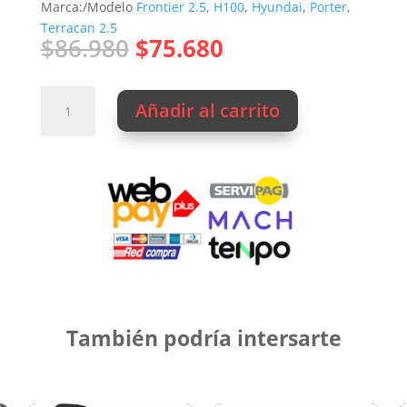
Marca:/Modelo
Frontier 2.5
,
H100
,
Hyundai
,
Porter
,
Terracan 2.5
El
El
$
86.980
$
75.680
precio
precio
original
actual
INYECTOR
era:
es:
Añadir al carrito
ORIGINAL
$86.980.
$75.680.
DELPHI
D4BH
cantidad
También podría intersarte