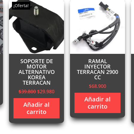
¡Oferta!
SOPORTE DE
RAMAL
MOTOR
INYECTOR
ALTERNATIVO
TERRACAN 2900
KOREA
CC
TERRACAN
$
68.900
recio
El
El
$
39.800
$
29.980
ctual
precio
precio
Añadir al
:
Añadir al
original
actual
carrito
145.000.
carrito
era:
es:
$39.800.
$29.980.