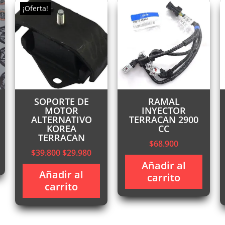
¡Oferta!
SOPORTE DE
RAMAL
MOTOR
INYECTOR
ALTERNATIVO
TERRACAN 2900
KOREA
CC
TERRACAN
$
68.900
recio
El
El
$
39.800
$
29.980
ctual
precio
precio
Añadir al
:
Añadir al
original
actual
carrito
145.000.
carrito
era:
es:
$39.800.
$29.980.