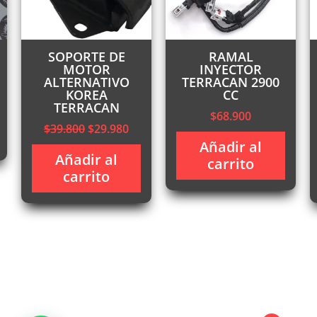
SOPORTE DE
RAMAL
MOTOR
INYECTOR
ALTERNATIVO
TERRACAN 2900
KOREA
CC
TERRACAN
$
68.900
recio
El
El
$
39.800
$
29.980
ctual
precio
precio
Añadir al
:
Añadir al
original
actual
carrito
145.000.
carrito
era:
es:
$39.800.
$29.980.