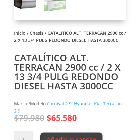
Inicio
/
Chasis
/ CATALÍTICO ALT. TERRACAN 2900 cc /
2 X 13 3/4 PULG REDONDO DIESEL HASTA 3000CC
CATALÍTICO ALT.
TERRACAN 2900 cc / 2 X
13 3/4 PULG REDONDO
DIESEL HASTA 3000CC
Marca:/Modelo
Carnival 2.9
,
Hyundai
,
Kia
,
Terracan
2.9
El
El
$
79.980
$
65.580
precio
precio
original
actual
CATALÍTICO
era:
es:
Añadir al carrito