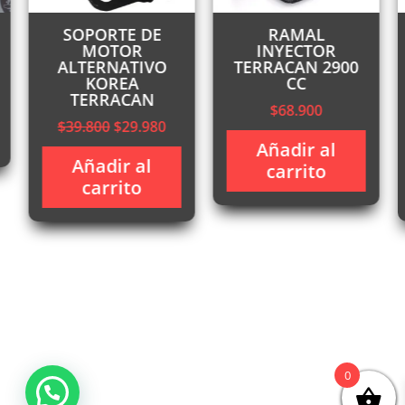
SOPORTE DE
RAMAL
MOTOR
INYECTOR
ALTERNATIVO
TERRACAN 2900
KOREA
CC
TERRACAN
$
68.900
recio
El
El
$
39.800
$
29.980
ctual
precio
precio
Añadir al
:
Añadir al
original
actual
carrito
145.000.
carrito
era:
es:
$39.800.
$29.980.
0